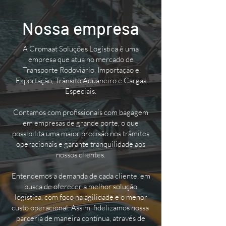
Nossa empresa
A Cromaat Soluções Logística é uma
empresa que atua no mercado de
Transporte Rodoviário, Importação e
Exportação, Trânsito Aduaneiro e Cargas
Especiais.
Contamos com profissionais com bagagem
em empresas de grande porte, o que
possibilita uma maior precisão nos trâmites
operacionais e garante tranquilidade aos
nossos clientes.
Entendemos a demanda de cada cliente, em
busca de oferecer a melhor solução
logística, com foco na agilidade e o menor
custo operacional. Assim, fidelizamos nossa
parceria de maneira contínua, através de