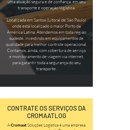
uma atuação segura e de confiança, em seu
transporte e operação logística.
Localizada em Santos (Litoral de São Paulo)
onde está localizado o maior Porto da
América Latina. Atendemos em toda região
sudeste, investindo em equipamentos de
qualidade para melhor controle operacional.
Contamos, ainda, com cobertura de serviço
e monitoramento de viagem via internet,
para garantir toda a segurança do seu
transporte.
CONTRATE OS SERVIÇOS DA
CROMAATLOG
A
Cromaat
Soluções Logística é uma empresa