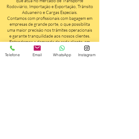
que atua no mercado de Transporte
Rodoviário, Importação e Exportação, Trânsito
Aduaneiro e Cargas Especiais.
Contamos com profissionais com bagagem em
empresas de grande porte, o que possibilita
uma maior precisão nos trâmites operacionais
e garante tranquilidade aos nossos clientes.
Entendemos a demanda de cada cliente, em
busca de oferecer a melhor solução logística,
com foco na agilidade e o menor custo
Telefone
Email
WhatsApp
Instagram
operacional. Assim, fidelizamos nossa parceria
de maneira contínua, através de uma atuação
segura e de confiança, em seu transporte e
operação logística.
Localizada em Santos (Litoral de São Paulo)
onde está localizado o maior Porto da América
Latina. Atendemos em toda região sudeste,
investindo em equipamentos de qualidade
para melhor controle operacional. Contamos,
ainda, com cobertura de serviço e
monitoramento de viagem via internet, para
garantir toda a segurança do seu transporte.